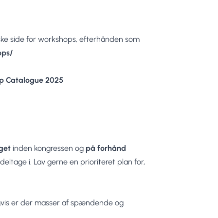
lske side for workshops, efterhånden som
ops/
op Catalogue 2025
get
inden kongressen og
på forhånd
eltage i. Lav gerne en prioriteret plan for,
digvis er der masser af spændende og