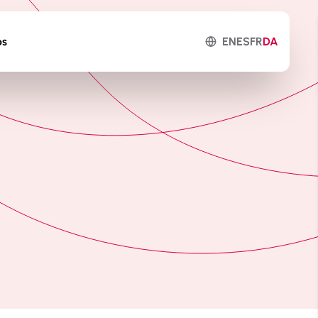
ps
EN
ES
FR
DA