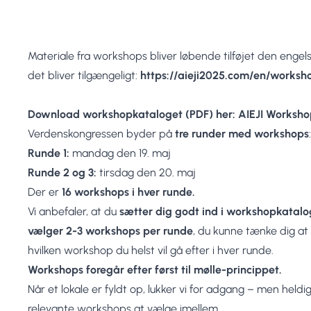
Materiale fra workshops bliver løbende tilføjet den enge
det bliver tilgængeligt:
https://aieji2025.com/en/worksh
Download workshopkataloget (PDF) her:
AIEJI Worksh
Verdenskongressen byder på
tre runder med workshops
:
Runde 1:
mandag den 19. maj
Runde 2 og 3:
tirsdag den 20. maj
Der er
16 workshops i hver runde.
Vi anbefaler, at du
sætter dig godt ind i workshopkatalo
vælger 2-3 workshops per runde
, du kunne tænke dig at d
hvilken workshop du helst vil gå efter i hver runde.
Workshops foregår efter først til mølle-princippet.
Når et lokale er fyldt op, lukker vi for adgang – men hel
relevante workshops at vælge imellem.