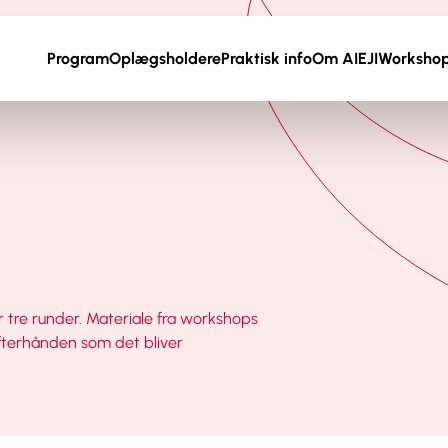
Program
Oplægsholdere
Praktisk info
Om AIEJI
Worksho
tre runder. Materiale fra workshops
efterhånden som det bliver