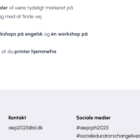
aler
vil være tydeligt markeret på
ig med at finde vej.
kshops på engelsk
og
én workshop på
, at du
printer hjemmefra
.
Kontakt
Sociale medier
aieji2025@sl.dk
#aiejicph2025
#socialeducatorschangelive